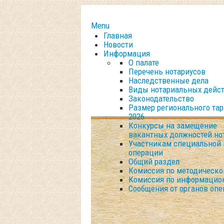
Menu
Главная
Новости
Информация
О палате
Перечень нотариусов
Наследственные дела
Виды нотариальных дейс
Законодательство
Размер регионального та
2026
Конкурсы на замещение
вакантных должностей но
Участникам специальной 
операции
Общий раздел
Комиссия по методическо
Комиссия по информацио
Сообщения от органов опе