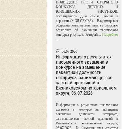
ПОДВЕДЕНЫ ИТОГИ ОТКРЫТОГО
KOHKУPCA ДЕТСКИХ И
ЮНОШЕСКИХ PИCУHKOB,
посвящённого Дню семьи, любви и
верности «МОЯ СЕМЬЯ». Владимирская
областная нотариальная палата с радостью
объявляет об окончании творческого
конкурса рисунков, который…
Подробнее
...
06.07.2026
Информация о результатах
письменного экзамена в
конкурсе на замещение
вакантной должности
нотариуса, занимающегося
частной практикой в
Вязниковском нотариальном
округе, 06.07.2026
Информация о результатах письменного
экзамена в конкурсе на замещение
вакантной должности нотариуса,
занимающегося частной практикой в
Вязниковском нотариальном округе,
06.07.2026 № Фамилия, имя, отчество