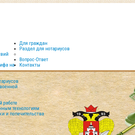
Для граждан
Раздел для нотариусов
твий
Вопрос-Ответ
рифа на
Контакты
тариусов
военной
й работе
нным технологиям
ки и попечительства