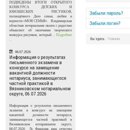
ПОДВЕДЕНЫ ИТОГИ ОТКРЫТОГО
KOHKУPCA ДЕТСКИХ И
ЮНОШЕСКИХ PИCУHKOB,
Забыли пароль?
посвящённого Дню семьи, любви и
верности «МОЯ СЕМЬЯ». Владимирская
Забыли логин?
областная нотариальная палата с радостью
объявляет об окончании творческого
конкурса рисунков, который…
Подробнее
Вы здесь:
Главная
...
06.07.2026
Информация о результатах
письменного экзамена в
конкурсе на замещение
вакантной должности
нотариуса, занимающегося
частной практикой в
Вязниковском нотариальном
округе, 06.07.2026
Информация о результатах письменного
экзамена в конкурсе на замещение
вакантной должности нотариуса,
занимающегося частной практикой в
Вязниковском нотариальном округе,
06.07.2026 № Фамилия, имя, отчество