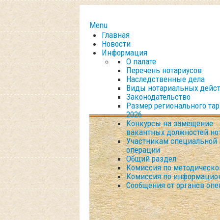
Menu
Главная
Новости
Информация
О палате
Перечень нотариусов
Наследственные дела
Виды нотариальных дейс
Законодательство
Размер регионального та
2026
Конкурсы на замещение
вакантных должностей но
Участникам специальной 
операции
Общий раздел
Комиссия по методическо
Комиссия по информацио
Сообщения от органов опе