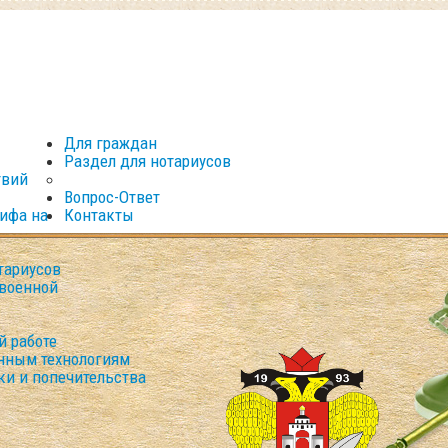
Для граждан
Раздел для нотариусов
твий
Вопрос-Ответ
рифа на
Контакты
тариусов
военной
й работе
нным технологиям
ки и попечительства