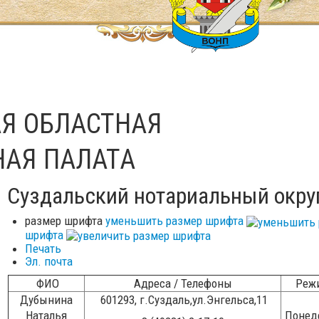
Я ОБЛАСТНАЯ
НАЯ ПАЛАТА
Суздальский нотариальный окру
размер шрифта
уменьшить размер шрифта
шрифта
Печать
Эл. почта
ФИО
Адреса / Телефоны
Реж
Дубынина
601293, г.Суздаль,ул.Энгельса,11
Наталья
Понеде