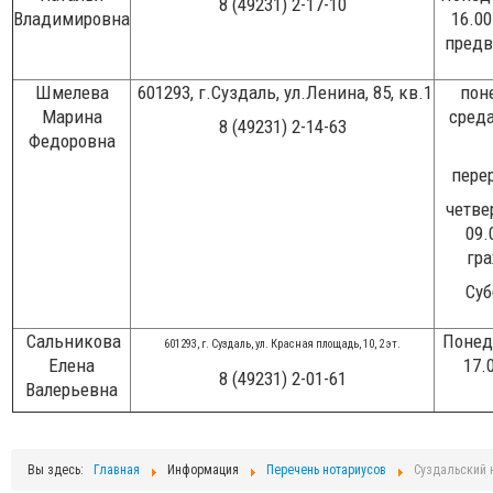
8 (49231) 2-17-10
Владимировна
16.00
предв
Шмелева
601293, г.Суздаль, ул.Ленина, 85, кв.1
пон
Марина
среда
8 (49231) 2-14-63
Федоровна
перер
четве
09.
гра
Суб
Сальникова
Понед
601293, г
. Суздаль, ул. Красная площадь, 10, 2 эт.
Елена
17.
8 (49231) 2-01-61
Валерьевна
Вы здесь:
Главная
Информация
Перечень нотариусов
Суздальский 