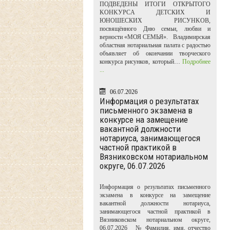
ПОДВЕДЕНЫ ИТОГИ ОТКРЫТОГО
KOHKУPCA ДЕТСКИХ И
ЮНОШЕСКИХ PИCУHKOB,
посвящённого Дню семьи, любви и
верности «МОЯ СЕМЬЯ». Владимирская
областная нотариальная палата с радостью
объявляет об окончании творческого
конкурса рисунков, который…
Подробнее
...
06.07.2026
Информация о результатах
письменного экзамена в
конкурсе на замещение
вакантной должности
нотариуса, занимающегося
частной практикой в
Вязниковском нотариальном
округе, 06.07.2026
Информация о результатах письменного
экзамена в конкурсе на замещение
вакантной должности нотариуса,
занимающегося частной практикой в
Вязниковском нотариальном округе,
06.07.2026 № Фамилия, имя, отчество