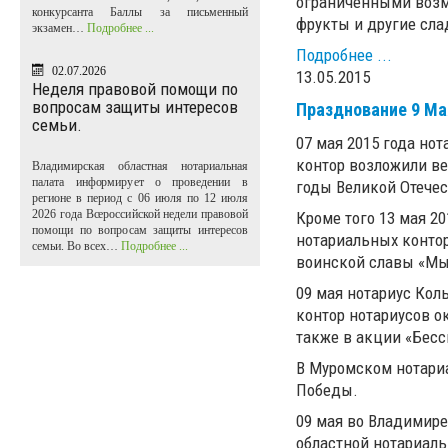
ограниченными возм
конкурсанта Баллы за письменный
фрукты и другие сла
экзамен…
Подробнее ...
Подробнее ...
02.07.2026
13.05.2015
Неделя правовой помощи по
вопросам защиты интересов
Празднование 9 Ма
семьи.
07 мая 2015 года но
контор возложили ве
Владимирская областная нотариальная
палата информирует о проведении в
годы Великой Отече
регионе в период с 06 июля по 12 июля
2026 года Всероссийской недели правовой
Кроме того 13 мая 2
помощи по вопросам защиты интересов
нотариальных конто
семьи. Во всех…
Подробнее ...
воинской славы «Мы 
09 мая нотариус Кол
контор нотариусов о
также в акции «Бесс
В Муромском нотари
Победы.
09 мая во Владимире
областной нотариал