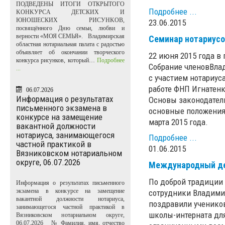
ПОДВЕДЕНЫ ИТОГИ ОТКРЫТОГО
Подробнее ...
KOHKУPCA ДЕТСКИХ И
ЮНОШЕСКИХ PИCУHKOB,
23.06.2015
посвящённого Дню семьи, любви и
верности «МОЯ СЕМЬЯ». Владимирская
Семинар нотариусо
областная нотариальная палата с радостью
объявляет об окончании творческого
22 июня 2015 года в
конкурса рисунков, который…
Подробнее
Собрание членовВлад
...
с участием нотариус
работе ФНП Игнатен
06.07.2026
Информация о результатах
Основы законодатель
письменного экзамена в
основные положения 
конкурсе на замещение
марта 2015 года.
вакантной должности
нотариуса, занимающегося
Подробнее ...
частной практикой в
01.06.2015
Вязниковском нотариальном
округе, 06.07.2026
Международный де
По доброй традиции
Информация о результатах письменного
экзамена в конкурсе на замещение
сотрудники Владимир
вакантной должности нотариуса,
поздравили ученико
занимающегося частной практикой в
школы-интерната для
Вязниковском нотариальном округе,
06.07.2026 № Фамилия, имя, отчество