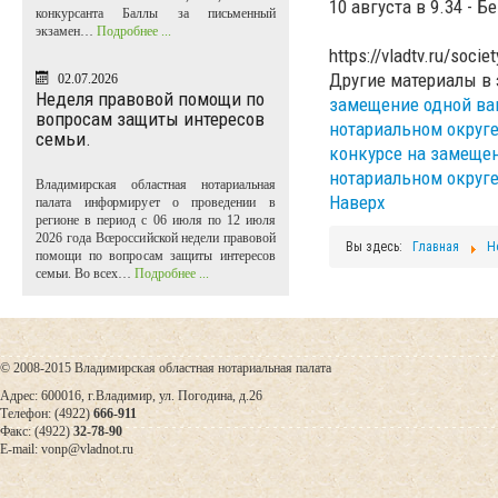
10 августа в 9.34 - 
конкурсанта Баллы за письменный
экзамен…
Подробнее ...
https://vladtv.ru/socie
Другие материалы в 
02.07.2026
Неделя правовой помощи по
замещение одной ва
вопросам защиты интересов
нотариальном округ
семьи.
конкурсе на замещен
нотариальном округе
Владимирская областная нотариальная
Наверх
палата информирует о проведении в
регионе в период с 06 июля по 12 июля
2026 года Всероссийской недели правовой
Вы здесь:
Главная
Н
помощи по вопросам защиты интересов
семьи. Во всех…
Подробнее ...
© 2008-2015 Владимирская областная нотариальная палата
Адрес: 600016, г.Владимир, ул. Погодина, д.26
Телефон: (4922)
666-911
Факс: (4922)
32-78-90
E-mail: vonp@vladnot.ru