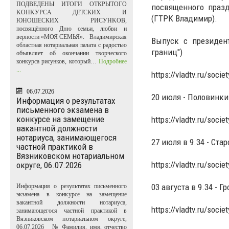
ПОДВЕДЕНЫ ИТОГИ ОТКРЫТОГО
посвященного празд
KOHKУPCA ДЕТСКИХ И
(ГТРК Владимир).
ЮНОШЕСКИХ PИCУHKOB,
посвящённого Дню семьи, любви и
верности «МОЯ СЕМЬЯ». Владимирская
Выпуск с президен
областная нотариальная палата с радостью
границ")
объявляет об окончании творческого
конкурса рисунков, который…
Подробнее
...
https://vladtv.ru/socie
06.07.2026
20 июля - Половинки
Информация о результатах
письменного экзамена в
конкурсе на замещение
https://vladtv.ru/socie
вакантной должности
нотариуса, занимающегося
27 июля в 9.34 - Ста
частной практикой в
Вязниковском нотариальном
https://vladtv.ru/socie
округе, 06.07.2026
03 августа в 9.34 - 
Информация о результатах письменного
экзамена в конкурсе на замещение
вакантной должности нотариуса,
https://vladtv.ru/socie
занимающегося частной практикой в
Вязниковском нотариальном округе,
06.07.2026 № Фамилия, имя, отчество