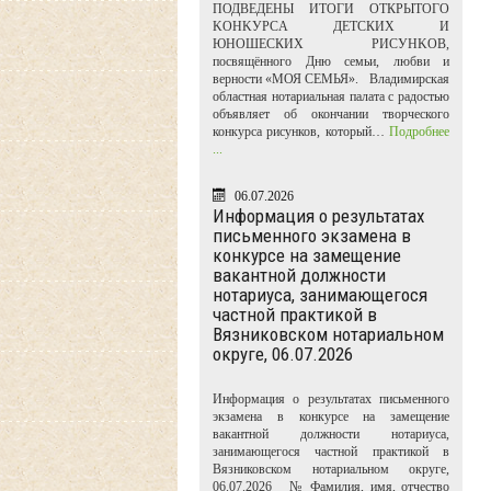
ПОДВЕДЕНЫ ИТОГИ ОТКРЫТОГО
KOHKУPCA ДЕТСКИХ И
ЮНОШЕСКИХ PИCУHKOB,
посвящённого Дню семьи, любви и
верности «МОЯ СЕМЬЯ». Владимирская
областная нотариальная палата с радостью
объявляет об окончании творческого
конкурса рисунков, который…
Подробнее
...
06.07.2026
Информация о результатах
письменного экзамена в
конкурсе на замещение
вакантной должности
нотариуса, занимающегося
частной практикой в
Вязниковском нотариальном
округе, 06.07.2026
Информация о результатах письменного
экзамена в конкурсе на замещение
вакантной должности нотариуса,
занимающегося частной практикой в
Вязниковском нотариальном округе,
06.07.2026 № Фамилия, имя, отчество