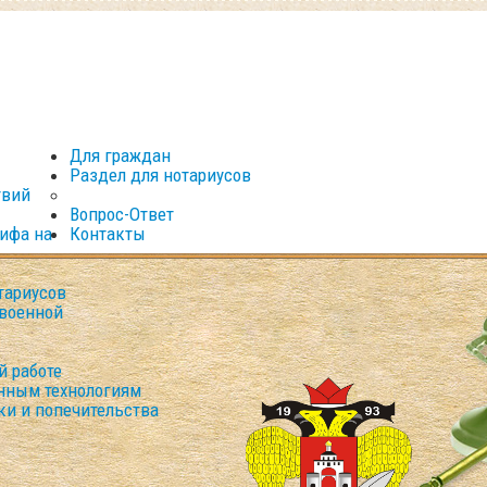
Для граждан
Раздел для нотариусов
твий
Вопрос-Ответ
рифа на
Контакты
тариусов
военной
й работе
нным технологиям
ки и попечительства