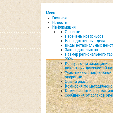
Menu
Главная
Новости
Информация
О палате
Перечень нотариусов
Наследственные дела
Виды нотариальных дейс
Законодательство
Размер регионального та
2026
Конкурсы на замещение
вакантных должностей но
Участникам специальной 
операции
Общий раздел
Комиссия по методическо
Комиссия по информацио
Сообщения от органов опе