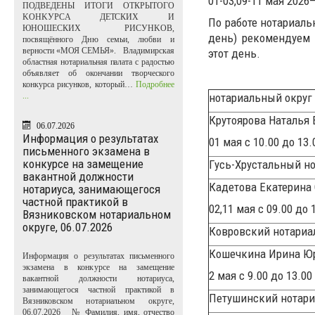
01-03,09-11 мая 2026
ПОДВЕДЕНЫ ИТОГИ ОТКРЫТОГО
KOHKУPCA ДЕТСКИХ И
По работе нотариальн
ЮНОШЕСКИХ PИCУHKOB,
день) рекомендуем 
посвящённого Дню семьи, любви и
верности «МОЯ СЕМЬЯ». Владимирская
этот день.
областная нотариальная палата с радостью
объявляет об окончании творческого
конкурса рисунков, который…
Подробнее
...
нотариальный округ
Крутоярова Наталья
06.07.2026
Информация о результатах
01 мая с 10.00 до 13.
письменного экзамена в
конкурсе на замещение
Гусь-Хрустальный н
вакантной должности
Кадетова Екатерина
нотариуса, занимающегося
частной практикой в
02,11 мая с 09.00 до
Вязниковском нотариальном
округе, 06.07.2026
Ковровский нотариа
Кошечкина Ирина Ю
Информация о результатах письменного
экзамена в конкурсе на замещение
2 мая с 9.00 до 13.00
вакантной должности нотариуса,
занимающегося частной практикой в
Петушинский нотари
Вязниковском нотариальном округе,
06.07.2026 № Фамилия, имя, отчество