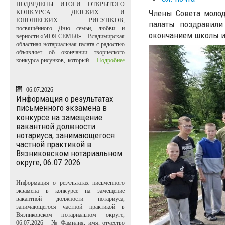
ПОДВЕДЕНЫ ИТОГИ ОТКРЫТОГО
Члены Совета молод
KOHKУPCA ДЕТСКИХ И
ЮНОШЕСКИХ PИCУHKOB,
палаты поздравили
посвящённого Дню семьи, любви и
окончанием школы и
верности «МОЯ СЕМЬЯ». Владимирская
областная нотариальная палата с радостью
объявляет об окончании творческого
конкурса рисунков, который…
Подробнее
...
06.07.2026
Информация о результатах
письменного экзамена в
конкурсе на замещение
вакантной должности
нотариуса, занимающегося
частной практикой в
Вязниковском нотариальном
округе, 06.07.2026
Информация о результатах письменного
экзамена в конкурсе на замещение
вакантной должности нотариуса,
занимающегося частной практикой в
Вязниковском нотариальном округе,
06.07.2026 № Фамилия, имя, отчество