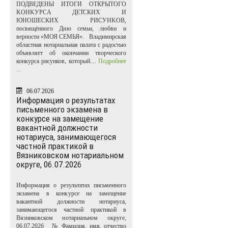
ПОДВЕДЕНЫ ИТОГИ ОТКРЫТОГО
KOHKУPCA ДЕТСКИХ И
ЮНОШЕСКИХ PИCУHKOB,
посвящённого Дню семьи, любви и
верности «МОЯ СЕМЬЯ». Владимирская
областная нотариальная палата с радостью
объявляет об окончании творческого
конкурса рисунков, который…
Подробнее
...
06.07.2026
Информация о результатах
письменного экзамена в
конкурсе на замещение
вакантной должности
нотариуса, занимающегося
частной практикой в
Вязниковском нотариальном
округе, 06.07.2026
Информация о результатах письменного
экзамена в конкурсе на замещение
вакантной должности нотариуса,
занимающегося частной практикой в
Вязниковском нотариальном округе,
06.07.2026 № Фамилия, имя, отчество