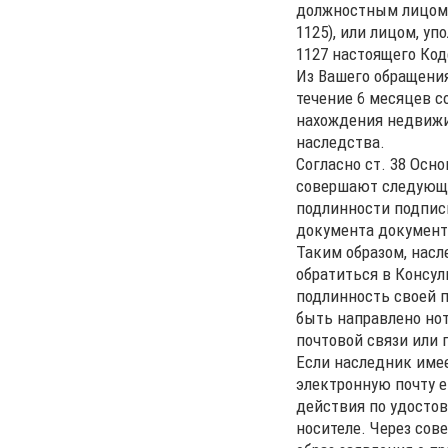
должностным лицом,
1125), или лицом, у
1127 настоящего Код
Из Вашего обращения
течение 6 месяцев с
нахождения недвижи
наследства.
Согласно ст. 38 Осн
совершают следующи
подлинности подпис
документа документ
Таким образом, нас
обратиться в Консул
подлинность своей п
быть направлено но
почтовой связи или 
Если наследник имее
электронную почту е
действия по удосто
носителе. Через сов