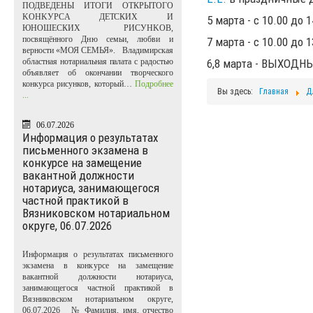
ПОДВЕДЕНЫ ИТОГИ ОТКРЫТОГО
KOHKУPCA ДЕТСКИХ И
5 марта - с 10.00 до 1
ЮНОШЕСКИХ PИCУHKOB,
посвящённого Дню семьи, любви и
7 марта - с 10.00 до 1
верности «МОЯ СЕМЬЯ». Владимирская
областная нотариальная палата с радостью
6,8 марта - ВЫХОДН
объявляет об окончании творческого
конкурса рисунков, который…
Подробнее
Вы здесь:
Главная
Д
...
06.07.2026
Информация о результатах
письменного экзамена в
конкурсе на замещение
вакантной должности
нотариуса, занимающегося
частной практикой в
Вязниковском нотариальном
округе, 06.07.2026
Информация о результатах письменного
экзамена в конкурсе на замещение
вакантной должности нотариуса,
занимающегося частной практикой в
Вязниковском нотариальном округе,
06.07.2026 № Фамилия, имя, отчество