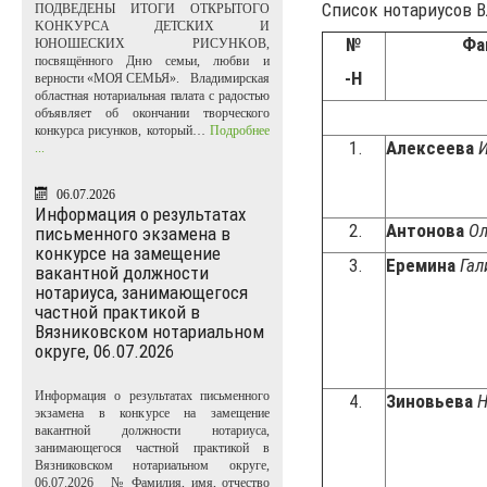
Список нотариусов 
ПОДВЕДЕНЫ ИТОГИ ОТКРЫТОГО
KOHKУPCA ДЕТСКИХ И
№
Фа
ЮНОШЕСКИХ PИCУHKOB,
посвящённого Дню семьи, любви и
-Н
верности «МОЯ СЕМЬЯ». Владимирская
областная нотариальная палата с радостью
объявляет об окончании творческого
конкурса рисунков, который…
Подробнее
1.
Алексеева
...
06.07.2026
Информация о результатах
2.
Антонова
Ол
письменного экзамена в
конкурсе на замещение
3.
Еремина
Гал
вакантной должности
нотариуса, занимающегося
частной практикой в
Вязниковском нотариальном
округе, 06.07.2026
Информация о результатах письменного
4.
Зиновьева
Н
экзамена в конкурсе на замещение
вакантной должности нотариуса,
занимающегося частной практикой в
Вязниковском нотариальном округе,
06.07.2026 № Фамилия, имя, отчество