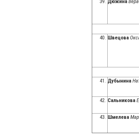
39.
Дюжина
Вера
40.
Швецова
Окс
41.
Дубынина
На
42.
Сальникова
Е
43.
Шмелева
Мар