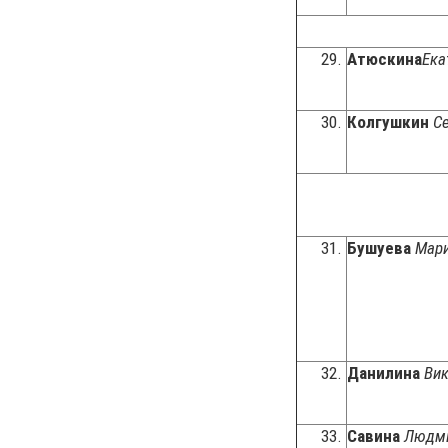
29.
Атюскина
Ека
30.
Колгушкин
С
31.
Бушуева
Мар
32.
Данилина
Вик
33.
Савина
Людми