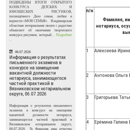
ПОДВЕДЕНЫ ИТОГИ ОТКРЫТОГО
KOHKУPCA ДЕТСКИХ И
п/н
ЮНОШЕСКИХ PИCУHKOB,
посвящённого Дню семьи, любви и
Фамилия, им
верности «МОЯ СЕМЬЯ». Владимирская
нотариуса, ос
областная нотариальная палата с радостью
объявляет об окончании творческого
вы
конкурса рисунков, который…
Подробнее
...
1
Алексеева Ирин
06.07.2026
Информация о результатах
письменного экзамена в
конкурсе на замещение
вакантной должности
2
Антонова Ольга 
нотариуса, занимающегося
частной практикой в
Вязниковском нотариальном
округе, 06.07.2026
3
Григорьева Тать
Информация о результатах письменного
экзамена в конкурсе на замещение
вакантной должности нотариуса,
занимающегося частной практикой в
4
Ерёмина Галина 
Вязниковском нотариальном округе,
06.07.2026 № Фамилия, имя, отчество