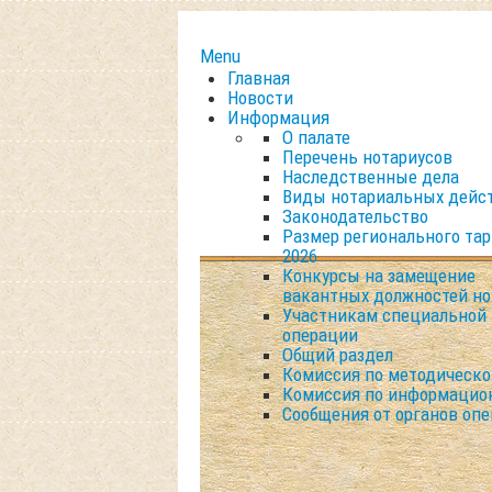
Menu
Главная
Новости
Информация
О палате
Перечень нотариусов
Наследственные дела
Виды нотариальных дейс
Законодательство
Размер регионального та
2026
Конкурсы на замещение
вакантных должностей но
Участникам специальной
операции
Общий раздел
Комиссия по методическо
Комиссия по информацио
Сообщения от органов опе