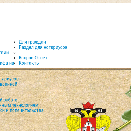
Для граждан
Раздел для нотариусов
твий
Вопрос-Ответ
рифа на
Контакты
тариусов
 военной
й работе
нным технологиям
ки и попечительства