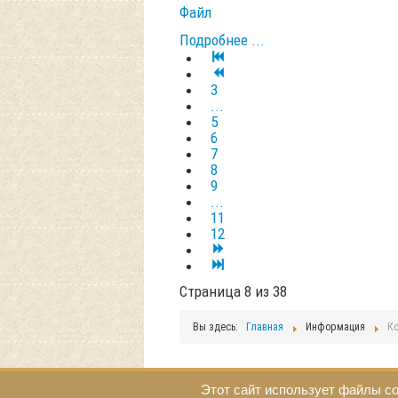
Файл
Подробнее ...
3
...
5
6
7
8
9
...
11
12
Страница 8 из 38
Вы здесь:
Главная
Информация
Ко
Этот сайт использует файлы co