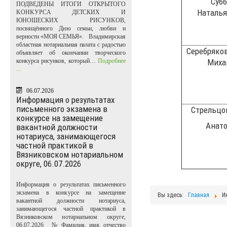
Суб
ПОДВЕДЕНЫ ИТОГИ ОТКРЫТОГО
Наталь
KOHKУPCA ДЕТСКИХ И
ЮНОШЕСКИХ PИCУHKOB,
посвящённого Дню семьи, любви и
верности «МОЯ СЕМЬЯ». Владимирская
областная нотариальная палата с радостью
Серебряко
объявляет об окончании творческого
конкурса рисунков, который…
Подробнее
Миха
...
06.07.2026
Информация о результатах
письменного экзамена в
Стрельцо
конкурсе на замещение
Анат
вакантной должности
нотариуса, занимающегося
частной практикой в
Вязниковском нотариальном
округе, 06.07.2026
Информация о результатах письменного
экзамена в конкурсе на замещение
Вы здесь:
Главная
И
вакантной должности нотариуса,
занимающегося частной практикой в
Вязниковском нотариальном округе,
06.07.2026 № Фамилия, имя, отчество