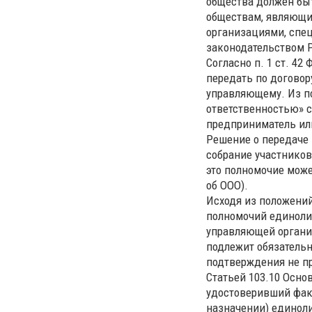
общества должен быт
обществам, являющ
организациями, спе
законодательством 
Согласно п. 1 ст. 4
передать по договор
управляющему. Из по
ответственностью» 
предприниматель ил
Решение о передаче
собрание участников
это полномочие может
об ООО).
Исходя из положений 
полномочий единолич
управляющей организ
подлежит обязательн
подтверждения не п
Статьей 103.10 Основ
удостоверивший фак
назначении) единоли