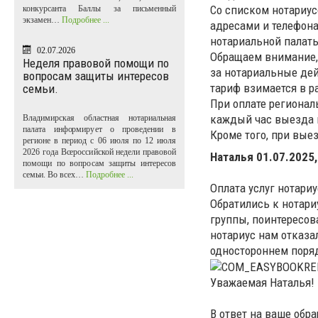
Со списком нотариус
конкурсанта Баллы за письменный
экзамен…
Подробнее ...
адресами и телефона
нотариальной палаты (
02.07.2026
Обращаем внимание, 
Неделя правовой помощи по
за нотариальные де
вопросам защиты интересов
тариф взимается в р
семьи.
При оплате регионал
каждый час выезда 
Владимирская областная нотариальная
палата информирует о проведении в
Кроме того, при вые
регионе в период с 06 июля по 12 июля
2026 года Всероссийской недели правовой
Наталья
01.07.2025,
помощи по вопросам защиты интересов
семьи. Во всех…
Подробнее ...
Оплата услуг нотари
Обратились к нотари
группы, поинтересова
нотариус нам отказал
одностороннем поряд
Уважаемая Наталья!
В ответ на ваше обр