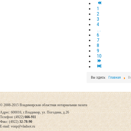
1
2
3
4
...
6
7
8
9
10
Вы здесь:
Главная
В
© 2008-2015 Владимирская областная нотариальная палата
Адрес: 600016, г.Владимир, ул. Погодина, д.26
Телефон: (4922)
666-911
Факс: (4922)
32-78-90
E-mail: vonp@vladnot.ru