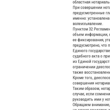
областная нотариаль
При совершении нот
предусмотренные гла
именно: установлена
волеизъявление.
Пунктом 32 Регламе
объем информации, н
ее фиксирования, ут
предусмотрено, что 
Единого государстве
судебного акта о пр
из Единой государс
ограничении дееспо
также восстановлени
Кроме того, дееспос
совершения нотариа
Таким образом, нота
случае, если сомнен
руководить ими у но
Обращаем внимание, 
не может свидетельс