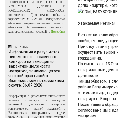
ПОДВЕДЕНЫ ИТОГИ ОТКРЫТОГО
долю квартиры, кото
KOHKУPCA ДЕТСКИХ И
ЮНОШЕСКИХ PИCУHKOB,
посвящённого Дню семьи, любви и
верности «МОЯ СЕМЬЯ». Владимирская
Уважаемая Регина!
областная нотариальная палата с радостью
объявляет об окончании творческого
конкурса рисунков, который…
Подробнее
В ответ на ваше обр
...
сообщает следующее
При отсутствии у гр
06.07.2026
Информация о результатах
осуществить вызов н
письменного экзамена в
гражданина.
конкурсе на замещение
По смыслу ст. 13 Ос
вакантной должности
нотариальные действ
нотариуса, занимающегося
должность.
частной практикой в
Вязниковском нотариальном
Таким образом, в сл
округе, 06.07.2026
района Владимирской
от имени лица, соде
Информация о результатах письменного
нотариус г. Коврова.
экзамена в конкурсе на замещение
После Вашего обраще
вакантной должности нотариуса,
занимающегося частной практикой в
согласована им с а
Вязниковском нотариальном округе,
сведения.
06.07.2026 № Фамилия, имя, отчество