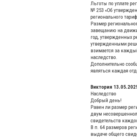
Льготы по уплате ре
№ 253 «Об утвержде
регионального тариф
Размер региональног
завещанию на движим
год, утвержденных р
утвержденными решен
взимается за каждый
наследство.
Дополнительно сообщ
являться каждая отд
Виктория
13.05.2025
Наследство
Добрый день!
Равен ли размер рег
двум несовершеннол
свидетельств каждо
В п. 64 размеров ре
выдаче общего свиде