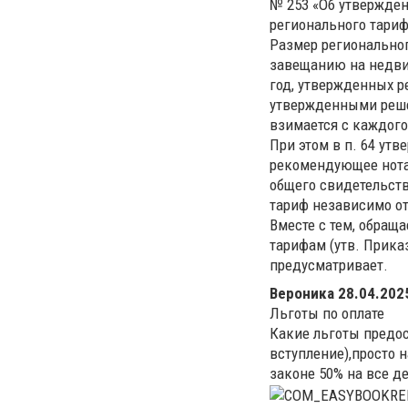
№ 253 «Об утвержде
регионального тариф
Размер региональног
завещанию на недвиж
год, утвержденных р
утвержденными решен
взимается с каждого
При этом в п. 64 ут
рекомендующее нота
общего свидетельст
тариф независимо от
Вместе с тем, обращ
тарифам (утв. Прика
предусматривает.
Вероника
28.04.2025
Льготы по оплате
Какие льготы предо
вступление),просто н
законе 50% на все д