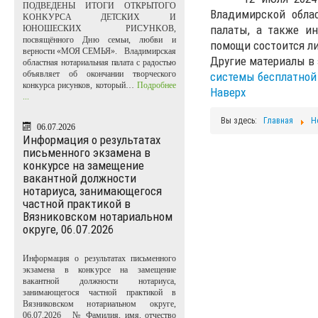
ПОДВЕДЕНЫ ИТОГИ ОТКРЫТОГО
Владимирской обла
KOHKУPCA ДЕТСКИХ И
палаты, а также и
ЮНОШЕСКИХ PИCУHKOB,
посвящённого Дню семьи, любви и
помощи состоится ли
верности «МОЯ СЕМЬЯ». Владимирская
Другие материалы в 
областная нотариальная палата с радостью
объявляет об окончании творческого
системы бесплатно
конкурса рисунков, который…
Подробнее
Наверх
...
Вы здесь:
Главная
Н
06.07.2026
Информация о результатах
письменного экзамена в
конкурсе на замещение
вакантной должности
нотариуса, занимающегося
частной практикой в
Вязниковском нотариальном
округе, 06.07.2026
Информация о результатах письменного
экзамена в конкурсе на замещение
вакантной должности нотариуса,
занимающегося частной практикой в
Вязниковском нотариальном округе,
06.07.2026 № Фамилия, имя, отчество