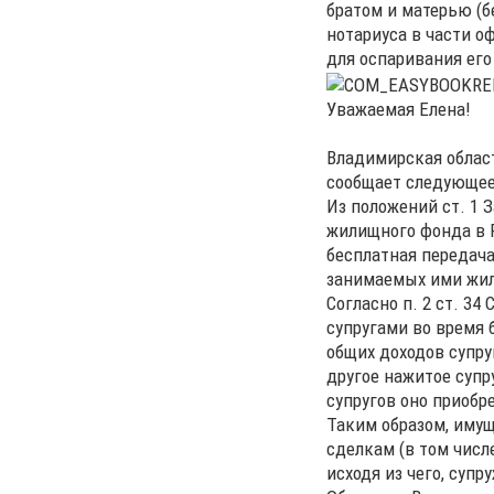
братом и матерью (б
нотариуса в части о
для оспаривания его
Уважаемая Елена!
Владимирская област
сообщает следующее
Из положений ст. 1 З
жилищного фонда в 
бесплатная передач
занимаемых ими жил
Согласно п. 2 ст. 3
супругами во время 
общих доходов супр
другое нажитое супр
супругов оно приобр
Таким образом, имущ
сделкам (в том числ
исходя из чего, суп