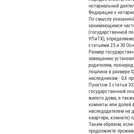
нотариальной деятел
Федерации о нотариа
По смыслу указанной
занимающимся частн
(государственной по
УПиТХ), определяемо
статьями 25 и 30 Ос
Размер государствен
завещанию установле
родителям, полнород
пошлина в размере 0
наследникам - 0,6 п
Пунктом 5 статьи 33
государственной по
жилого дома, а такж
комнаты или долей 
наследодателем на д
квартире, комнате) п
Таким образом, если
продолжаете прожива