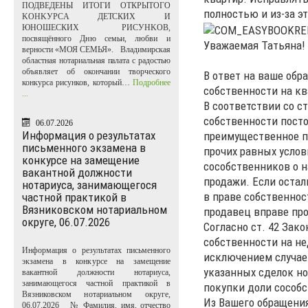
ПОДВЕДЕНЫ ИТОГИ ОТКРЫТОГО
полностью и из-за эт
KOHKУPCA ДЕТСКИХ И
ЮНОШЕСКИХ PИCУHKOB,
посвящённого Дню семьи, любви и
Уважаемая Татьяна!
верности «МОЯ СЕМЬЯ». Владимирская
областная нотариальная палата с радостью
объявляет об окончании творческого
В ответ на ваше обр
конкурса рисунков, который…
Подробнее
собственности на кв
...
В соответствии со с
собственности пост
06.07.2026
Информация о результатах
преимущественное пр
письменного экзамена в
прочих равных услов
конкурсе на замещение
сособственников о н
вакантной должности
продажи. Если оста
нотариуса, занимающегося
в праве собственнос
частной практикой в
Вязниковском нотариальном
продавец вправе пр
округе, 06.07.2026
Согласно ст. 42 Зак
собственности на н
Информация о результатах письменного
исключением случаев
экзамена в конкурсе на замещение
указанных сделок но
вакантной должности нотариуса,
занимающегося частной практикой в
покупки доли сособ
Вязниковском нотариальном округе,
Из Вашего обращения
06.07.2026 № Фамилия, имя, отчество