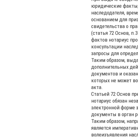
юридические факты,
наследодателя, врем
основанием для приз
свидетельства о пра
(статья 72 Основ, п
фактов нотариус пр
консультации насле
запросы для опреде
Таким образом, выда
дополнительных дей
документов и оказан
которых не может в
акта.
Статьей 72 Основ пр
нотариус обязан нез
электронной форме з
документы в орган р
Таким образом, напр
является императивн
волеизъявления нас