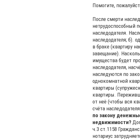
Помогите, пожалуйст
После смерти наслед
нетрудоспособный п
наследодателя. Насл
наследодателя; б). 
в браке (квартиру н
завещание). Насколь
имущества будет про
наследодателя, насч
наследуются по закон
однокомнатной кварт
квартиры (супружеска
квартиры. Переживши
от неё (чтобы вся к
счёта наследодателя
по закону денежные
недвижимости?
Доп
ч.3 ст.1158 Граждан
нотариус затрудняетс