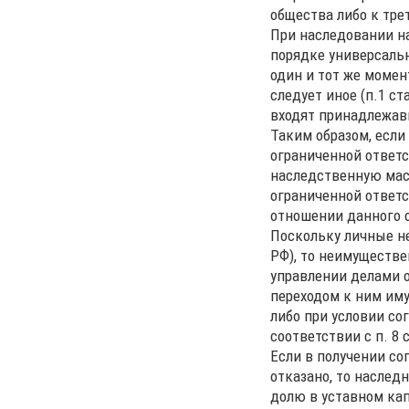
общества либо к тре
При наследовании н
порядке универсальн
один и тот же момен
следует иное (п.1 с
входят принадлежав
Таким образом, если
ограниченной ответс
наследственную масс
ограниченной ответс
отношении данного 
Поскольку личные не
РФ), то неимуществе
управлении делами о
переходом к ним им
либо при условии со
соответствии с п. 8
Если в получении со
отказано, то наслед
долю в уставном кап