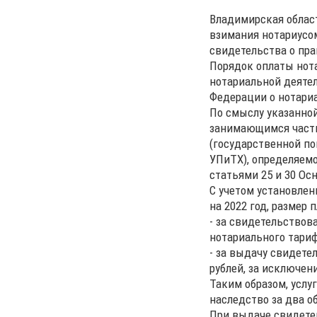
Владимирская област
взимания нотариусом
свидетельства о пра
Порядок оплаты нот
нотариальной деятел
Федерации о нотариа
По смыслу указанной
занимающимся частн
(государственной по
УПиТХ), определяемо
статьями 25 и 30 Ос
С учетом установлен
на 2022 год, размер 
- за свидетельствов
нотариального тариф
- за выдачу свидете
рублей, за исключени
Таким образом, услу
наследство за два о
При выдаче свидетел