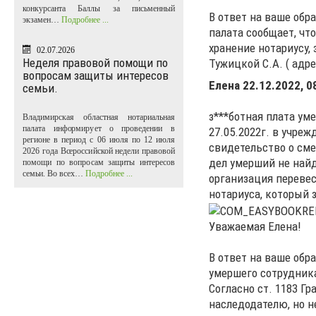
конкурсанта Баллы за письменный
В ответ на ваше обр
экзамен…
Подробнее ...
палата сообщает, чт
хранение нотариусу
02.07.2026
Неделя правовой помощи по
Тужицкой С.А. ( адре
вопросам защиты интересов
Елена
22.12.2022, 0
семьи.
з***ботная плата ум
Владимирская областная нотариальная
палата информирует о проведении в
27.05.2022г. в учре
регионе в период с 06 июля по 12 июля
свидетельство о сме
2026 года Всероссийской недели правовой
дел умерший не найд
помощи по вопросам защиты интересов
семьи. Во всех…
Подробнее ...
организация перевес
нотариуса, который
Уважаемая Елена!
В ответ на ваше обр
умершего сотрудник
Согласно ст. 1183 Г
наследодателю, но н