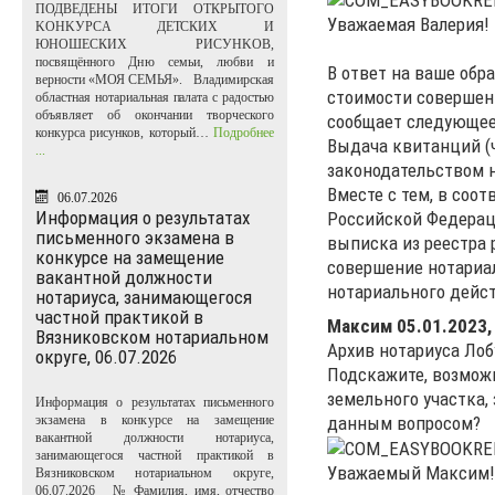
ПОДВЕДЕНЫ ИТОГИ ОТКРЫТОГО
Уважаемая Валерия!
KOHKУPCA ДЕТСКИХ И
ЮНОШЕСКИХ PИCУHKOB,
посвящённого Дню семьи, любви и
В ответ на ваше обр
верности «МОЯ СЕМЬЯ». Владимирская
стоимости совершен
областная нотариальная палата с радостью
объявляет об окончании творческого
сообщает следующее
конкурса рисунков, который…
Подробнее
Выдача квитанций (
...
законодательством 
Вместе с тем, в соо
06.07.2026
Информация о результатах
Российской Федерац
письменного экзамена в
выписка из реестра 
конкурсе на замещение
совершение нотариал
вакантной должности
нотариального дейс
нотариуса, занимающегося
частной практикой в
Максим
05.01.2023,
Вязниковском нотариальном
Архив нотариуса Лоб
округе, 06.07.2026
Подскажите, возможн
земельного участка,
Информация о результатах письменного
данным вопросом?
экзамена в конкурсе на замещение
вакантной должности нотариуса,
занимающегося частной практикой в
Уважаемый Максим!
Вязниковском нотариальном округе,
06.07.2026 № Фамилия, имя, отчество