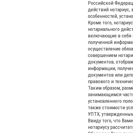
Российской Федераци
действий нотариус,
особенностей, устан
Кроме того, нотариу
нотариального дейст
включающие в себя 
полученной информа
осуществление обяза
совершением нотариа
документов, отобра
информации, получен
документов или депо
правового и техниче
Таким образом, разм
занимающимся частн
установленного поло
также стоимости усл
УПТХ, утвержденными
Ввиду того, что Вам
нотариусу рассчита