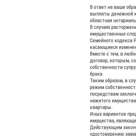
В ответ на ваше обр
выплаты денежной к
областная нотариал
В случаях расторжен
имущественные споры
Семейного кодекса Р
касающиеся изменени
Вместе с тем, в люб
договор, которым, с
собственности супру
брака.
Таким образом, в сл
режим собственности
посредствам заключе
нажитого имущества
квартиры.
Иных вариантов пре
имущества, являюще
Действующим законо
удостоверению завер