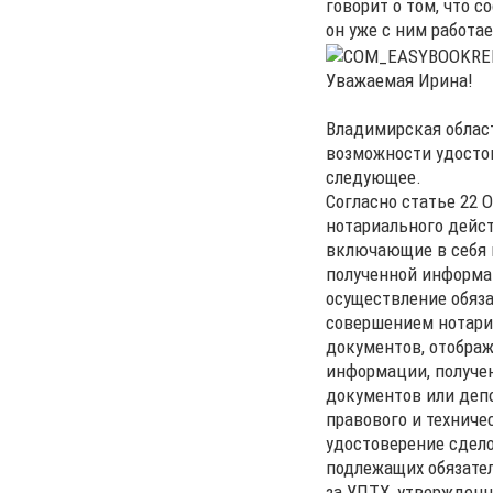
говорит о том, что с
он уже с ним работае
Уважаемая Ирина!
Владимирская област
возможности удосто
следующее.
Согласно статье 22 
нотариального дейст
включающие в себя 
полученной информа
осуществление обяза
совершением нотариа
документов, отобра
информации, получен
документов или депо
правового и техничес
удостоверение сдел
подлежащих обязате
за УПТХ, утвержденн